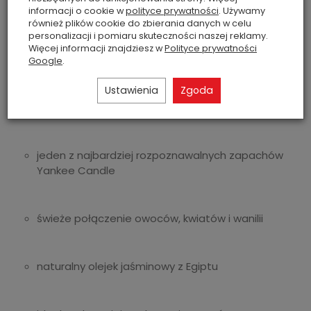
informacji o cookie w
polityce prywatności
. Używamy
również plików cookie do zbierania danych w celu
grupa zapachowa: Floral
personalizacji i pomiaru skuteczności naszej reklamy.
Więcej informacji znajdziesz w
Polityce prywatności
Google
.
Parametry zgodne z informacjami producenta.
Ustawienia
Zgoda
Dlaczego warto wybrać Pink Sands
jeden z najbardziej rozpoznawalnych zapachów
Yankee Candle
świeże połączenie owoców, kwiatów i wanilii
naturalny olejek jaśminowy z Egiptu