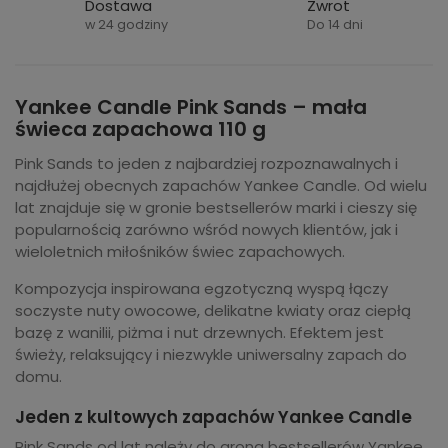
Dostawa
Zwrot
w 24 godziny
Do 14 dni
Yankee Candle Pink Sands – mała
świeca zapachowa 110 g
Pink Sands to jeden z najbardziej rozpoznawalnych i
najdłużej obecnych zapachów Yankee Candle. Od wielu
lat znajduje się w gronie bestsellerów marki i cieszy się
popularnością zarówno wśród nowych klientów, jak i
wieloletnich miłośników świec zapachowych.
Kompozycja inspirowana egzotyczną wyspą łączy
soczyste nuty owocowe, delikatne kwiaty oraz ciepłą
bazę z wanilii, piżma i nut drzewnych. Efektem jest
świeży, relaksujący i niezwykle uniwersalny zapach do
domu.
Jeden z kultowych zapachów Yankee Candle
Pink Sands od lat należy do grona bestsellerów Yankee