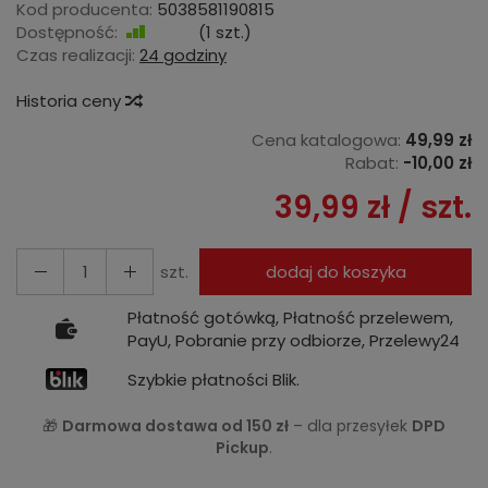
Kod producenta:
5038581190815
Dostępność:
Jest
(
1
szt.)
Czas realizacji:
24 godziny
Historia ceny
Cena katalogowa:
49,99 zł
Rabat:
-
10,00 zł
39,99 zł
/ szt.
szt.
dodaj do koszyka
Płatność gotówką, Płatność przelewem,
PayU, Pobranie przy odbiorze, Przelewy24
Szybkie płatności Blik.
🎁
Darmowa dostawa od 150 zł
– dla przesyłek
DPD
Pickup
.