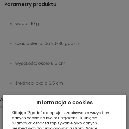
Parametry produktu
waga: 110 g
czas palenia: do 20-30 godzin
wysokość: około 8,5 cm
średnica: około 6,5 cm
W ostatnich 7 dniach produktem interesują się
3
osoby.
Informacja o cookies
1 knot z naturalnych włókien
Klikając “Zgoda” akceptujesz zapisywanie wszystkich
danych cookie na twoim urządzeniu. Kliknięcie
kolekcja Signature
“Odmowa” oznacza zapisywanie tylko danych
niezbędnych do funkcjonowania strony. Więcej