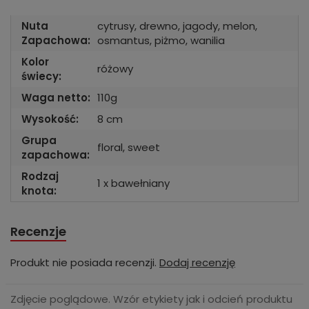
Nuta
cytrusy, drewno, jagody, melon,
Zapachowa:
osmantus, piżmo, wanilia
Kolor
różowy
świecy:
Waga netto:
110g
Wysokość:
8 cm
Grupa
floral, sweet
zapachowa:
Rodzaj
1 x bawełniany
knota:
Recenzje
Produkt nie posiada recenzji.
Dodaj recenzję
Zdjęcie poglądowe. Wzór etykiety jak i odcień produktu