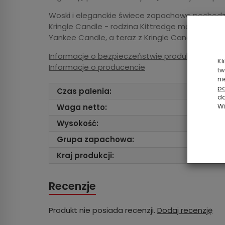
Woski i eleganckie świece zapachowe pochodzą
Kringle Candle - rodzina Kittredge ma wielolet
Yankee Candle, a teraz z Kringle Candle i Coun
Informacje o bezpieczeństwie produktu
Kl
Informacje o producencie
tw
ni
po
Czas palenia:
da
Waga netto:
Wi
Wysokość:
Grupa zapachowa:
Kraj produkcji:
Recenzje
Produkt nie posiada recenzji.
Dodaj recenzję