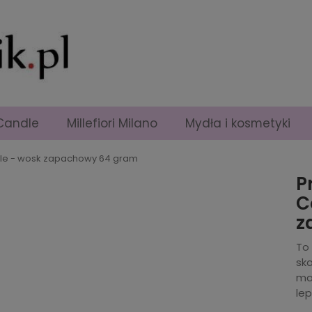
Candle
Millefiori Milano
Mydła i kosmetyki
ndle - wosk zapachowy 64 gram
P
C
z
To
sk
ma
le