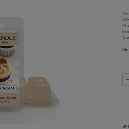
Ob
Dod
Pr
Ko
Do
Hi
🎁