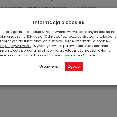
 od Kringle Candle w Bernardston USA. Właściciel
nie doświadczenie w produkcji świec, najpierw z
try Candle.
Informacja o cookies
ikając “Zgoda” akceptujesz zapisywanie wszystkich danych cookie na
oim urządzeniu. Kliknięcie “Odmowa” oznacza zapisywanie tylko dan
ezbędnych do funkcjonowania strony. Więcej informacji o cookie w
lityce prywatności
. Używamy również plików cookie do zbierania
do 6x12 godzin
nych w celu personalizacji i pomiaru skuteczności naszej reklamy.
64 gram
ęcej informacji znajdziesz w
Polityce prywatności Google
.
2,5 cm
Ustawienia
Zgoda
słodki
USA