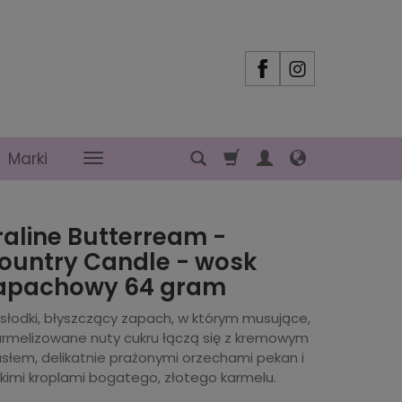
Marki
raline Butterream -
ountry Candle - wosk
apachowy 64 gram
 słodki, błyszczący zapach, w którym musujące,
armelizowane nuty cukru łączą się z kremowym
słem, delikatnie prażonymi orzechami pekan i
pkimi kroplami bogatego, złotego karmelu.