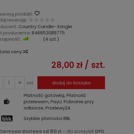
serwuj produkt:
aj recenzję:
oducent:
Country Candle- Kringle
d producenta:
846853089775
stępność:
Jest
(
4
szt.)
storia ceny
28,00 zł
/ szt.
szt.
dodaj do koszyka
Płatność gotówką, Płatność
przelewem, PayU, Pobranie przy
odbiorze, Przelewy24
Szybkie płatności Blik.
Darmowa dostawa od 150 zł
– dla przesyłek
DPD