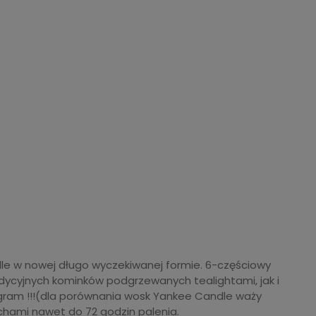
le w nowej długo wyczekiwanej formie. 6-częściowy
adycyjnych kominków podgrzewanych tealightami, jak i
gram !!!(dla porównania wosk Yankee Candle waży
chami nawet do 72 godzin palenia.