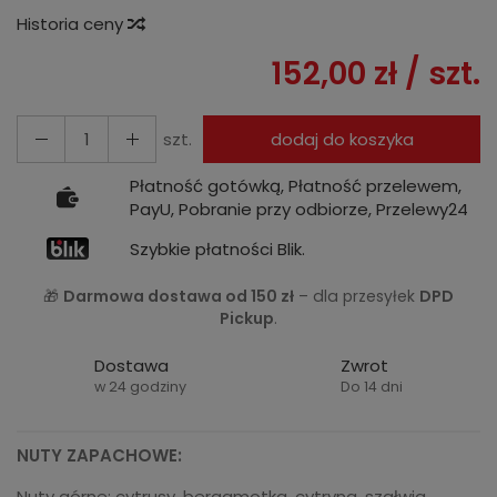
Historia ceny
152,00 zł
/ szt.
szt.
dodaj do koszyka
Płatność gotówką, Płatność przelewem,
PayU, Pobranie przy odbiorze, Przelewy24
Szybkie płatności Blik.
🎁
Darmowa dostawa od 150 zł
– dla przesyłek
DPD
Pickup
.
Dostawa
Zwrot
w 24 godziny
Do 14 dni
NUTY ZAPACHOWE:
Nuty górne: cytrusy, bergamotka, cytryna, szałwia