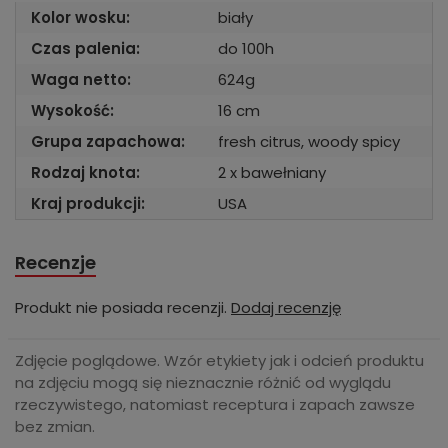
Kolor wosku:
biały
Czas palenia:
do 100h
Waga netto:
624g
Wysokość:
16 cm
Grupa zapachowa:
fresh citrus, woody spicy
Rodzaj knota:
2 x bawełniany
Kraj produkcji:
USA
Recenzje
Produkt nie posiada recenzji.
Dodaj recenzję
Zdjęcie poglądowe. Wzór etykiety jak i odcień produktu
na zdjęciu mogą się nieznacznie różnić od wyglądu
rzeczywistego, natomiast receptura i zapach zawsze
bez zmian.