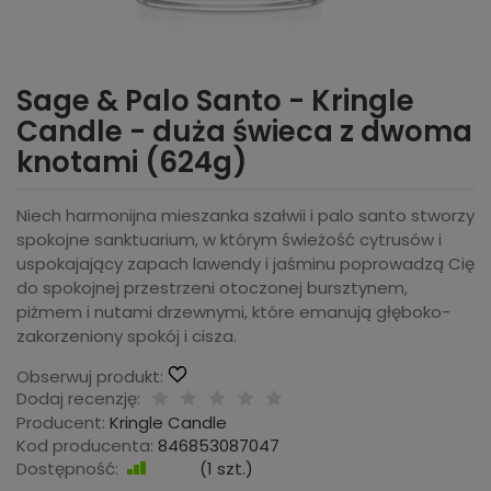
Sage & Palo Santo - Kringle
Candle - duża świeca z dwoma
knotami (624g)
Niech harmonijna mieszanka szałwii i palo santo stworzy
spokojne sanktuarium, w którym świeżość cytrusów i
uspokajający zapach lawendy i jaśminu poprowadzą Cię
do spokojnej przestrzeni otoczonej bursztynem,
piżmem i nutami drzewnymi, które emanują głęboko-
zakorzeniony spokój i cisza.
Obserwuj produkt:
Dodaj recenzję:
Producent:
Kringle Candle
Kod producenta:
846853087047
Dostępność:
Jest
(
1
szt.)