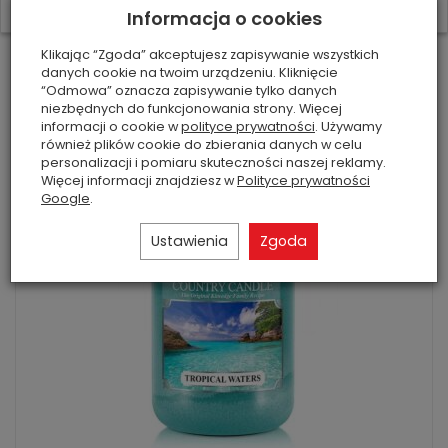
W ostatnich 7 dniach produktem interesuje się
5
osób.
Informacja o cookies
Vélo - Kringle Candle - duża świeca...
152,00 zł
Klikając “Zgoda” akceptujesz zapisywanie wszystkich
danych cookie na twoim urządzeniu. Kliknięcie
“Odmowa” oznacza zapisywanie tylko danych
Do koszyka
niezbędnych do funkcjonowania strony. Więcej
informacji o cookie w
polityce prywatności
. Używamy
również plików cookie do zbierania danych w celu
personalizacji i pomiaru skuteczności naszej reklamy.
Więcej informacji znajdziesz w
Polityce prywatności
Google
.
Ustawienia
Zgoda