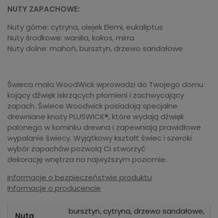
NUTY ZAPACHOWE:
Nuty górne: cytryna, olejek Elemi, eukaliptus
Nuty środkowe: wanilia, kokos, mirra
Nuty dolne: mahoń, bursztyn, drzewo sandałowe
Świeca mała WoodWick wprowadzi do Twojego domu
kojący dźwięk iskrzących płomieni i zachwycający
zapach. Świece Woodwick posiadają specjalne
drewniane knoty PLUSWICK®, które wydają dźwięk
palonego w kominku drewna i zapewniają prawidłowe
wypalanie świecy. Wyjątkowy kształt świec i szeroki
wybór zapachów pozwolą Ci stworzyć
dekorację wnętrza na najwyższym poziomie.
Informacje o bezpieczeństwie produktu
Informacje o producencie
bursztyn, cytryna, drzewo sandałowe,
Nuta