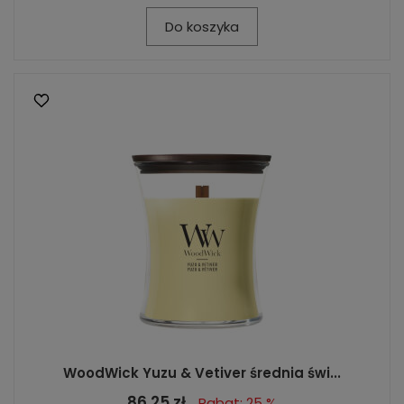
Do koszyka
WoodWick Yuzu & Vetiver średnia świ...
86,25 zł
Rabat: 25 %