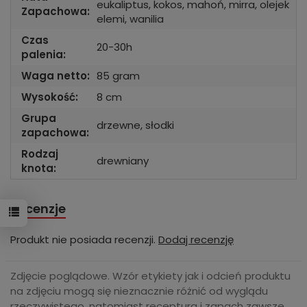
eukaliptus, kokos, mahoń, mirra, olejek
Zapachowa:
elemi, wanilia
Czas
20-30h
palenia:
Waga netto:
85 gram
Wysokość:
8 cm
Grupa
drzewne, słodki
zapachowa:
Rodzaj
drewniany
knota:
Recenzje
Produkt nie posiada recenzji.
Dodaj recenzję
Zdjęcie poglądowe. Wzór etykiety jak i odcień produktu
na zdjęciu mogą się nieznacznie różnić od wyglądu
rzeczywistego, natomiast receptura i zapach zawsze