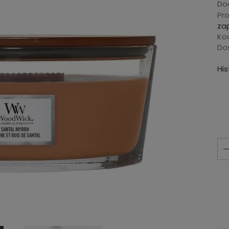
Dod
Pr
za
Ko
Do
Hi