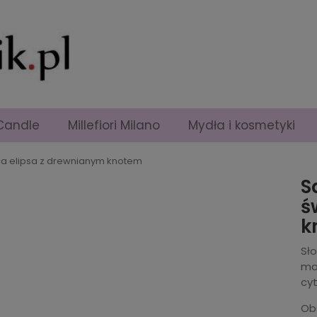
Candle
Millefiori Milano
Mydła i kosmetyki
ca elipsa z drewnianym knotem
S
ś
k
Sł
ma
cyt
Ob