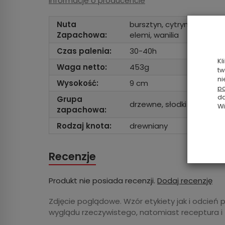
Informacje o producencie
Nuta
bursztyn, cytryna, drzewo
Zapachowa:
elemi, wanilia
Czas palenia:
30-40h
Kl
Waga netto:
453g
tw
ni
Wysokość:
9 cm
po
da
Grupa
drzewne, słodki
Wi
zapachowa:
Rodzaj knota:
drewniany
Recenzje
Produkt nie posiada recenzji.
Dodaj recenzję
Zdjęcie poglądowe. Wzór etykiety jak i odcień 
wyglądu rzeczywistego, natomiast receptura i