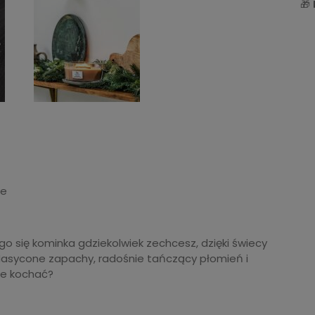
🎁
we
o się kominka gdziekolwiek zechcesz, dzięki świecy
Nasycone zapachy, radośnie tańczący płomień i
ie kochać?