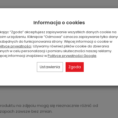
 sandałowe, eukaliptus, kokos, mahoń, mirra, olejek
Informacja o cookies
ikając “Zgoda” akceptujesz zapisywanie wszystkich danych cookie na
oim urządzeniu. Kliknięcie “Odmowa” oznacza zapisywanie tylko dan
ezbędnych do funkcjonowania strony. Więcej informacji o cookie w
lityce prywatności
. Używamy również plików cookie do zbierania
nych w celu personalizacji i pomiaru skuteczności naszej reklamy.
ęcej informacji znajdziesz w
Polityce prywatności Google
.
Ustawienia
Zgoda
produktu na zdjęciu mogą się nieznacznie różnić od
 zapach zawsze bez zmian.