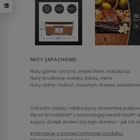
NUTY ZAPACHOWE:
Nuty górne: cytryna, olejek Elemi, eukaliptus
Nuty środkowe: wanilia, kokos, mirra
Nuty dolne: mahoń, bursztyn, drzewo sandało
Odtwórz ciepłą i relaksującą atmosferę paląceg
Elipsa WoodWick® z technologią HearthWick®. 
kojący dźwięk skwierczącego drewna - jak ich n
Informacje o bezpieczeństwie produktu