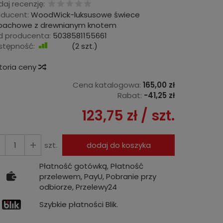
aj recenzję:
oducent:
WoodWick-luksusowe świece
pachowe z drewnianym knotem
d producenta:
5038581155661
stępność:
Jest
(
2
szt.)
storia ceny
Cena katalogowa:
165,00 zł
Rabat:
-
41,25 zł
123,75 zł
/ szt.
szt.
dodaj do koszyka
Płatność gotówką, Płatność
przelewem, PayU, Pobranie przy
odbiorze, Przelewy24
Szybkie płatności Blik.