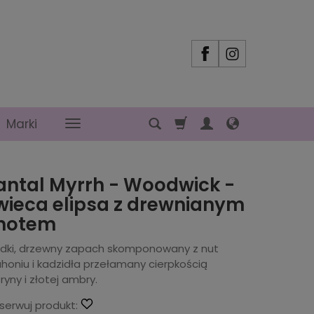
Marki
antal Myrrh - Woodwick -
wieca elipsa z drewnianym
notem
odki, drzewny zapach skomponowany z nut
honiu i kadzidła przełamany cierpkością
ryny i złotej ambry.
serwuj produkt: