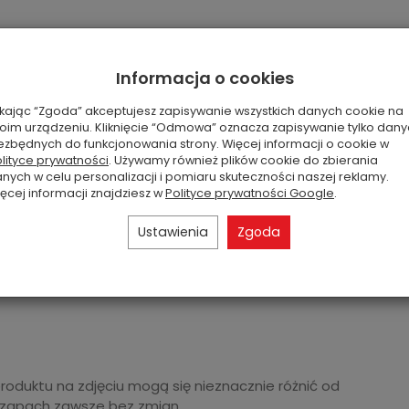
dła, lawenda, paczula, rozgrzewające przyprawy,
Informacja o cookies
ikając “Zgoda” akceptujesz zapisywanie wszystkich danych cookie na
oim urządzeniu. Kliknięcie “Odmowa” oznacza zapisywanie tylko dan
ezbędnych do funkcjonowania strony. Więcej informacji o cookie w
lityce prywatności
. Używamy również plików cookie do zbierania
nych w celu personalizacji i pomiaru skuteczności naszej reklamy.
ęcej informacji znajdziesz w
Polityce prywatności Google
.
Ustawienia
Zgoda
produktu na zdjęciu mogą się nieznacznie różnić od
 zapach zawsze bez zmian.