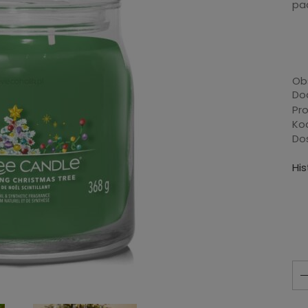
pac
Ob
Dod
Pr
Ko
Do
Hi