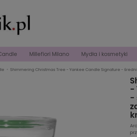
Candle
Millefiori Milano
Mydła i kosmetyki
le
Shimmering Christmas Tree - Yankee Candle Signature - śre
S
-
-
z
k
Ar
prz