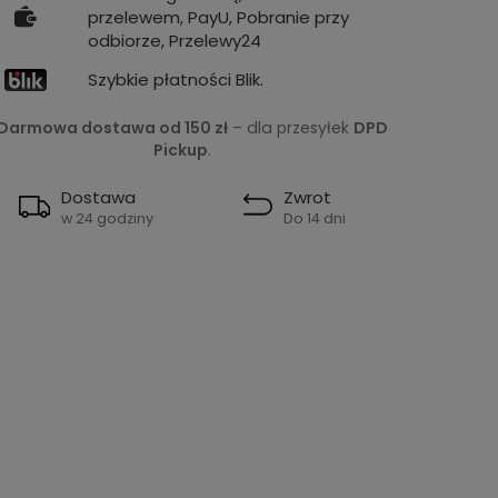
przelewem, PayU, Pobranie przy
odbiorze, Przelewy24
Szybkie płatności Blik.
Darmowa dostawa od 150 zł
– dla przesyłek
DPD
Pickup
.
Dostawa
Zwrot
w 24 godziny
Do 14 dni