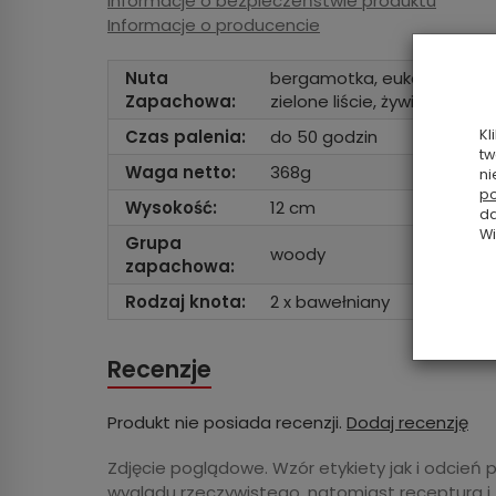
Informacje o bezpieczeństwie produktu
Informacje o producencie
Nuta
bergamotka, eukaliptus, jo
Zapachowa:
zielone liście, żywica jodły
Czas palenia:
do 50 godzin
Kl
tw
Waga netto:
368g
ni
po
Wysokość:
12 cm
da
Wi
Grupa
woody
zapachowa:
Rodzaj knota:
2 x bawełniany
Recenzje
Produkt nie posiada recenzji.
Dodaj recenzję
Zdjęcie poglądowe. Wzór etykiety jak i odcień 
wyglądu rzeczywistego, natomiast receptura i