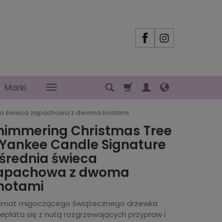
Marki
dnia świeca zapachowa z dwoma knotami
himmering Christmas Tree
 Yankee Candle Signature
 średnia świeca
apachowa z dwoma
notami
omat migoczącego świątecznego drzewka
eplata się z nutą rozgrzewających przypraw i