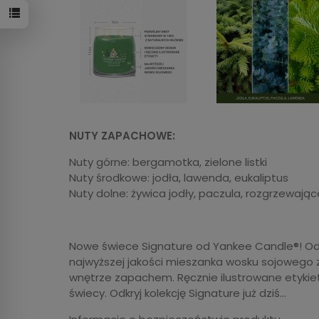
NUTY ZAPACHOWE:
Nuty górne: bergamotka, zielone listki
Nuty środkowe: jodła, lawenda, eukaliptus
Nuty dolne: żywica jodły, paczula, rozgrzewają
Nowe świece Signature od Yankee Candle®! Odś
najwyższej jakości mieszanka wosku sojowego 
wnętrze zapachem. Ręcznie ilustrowane etykiet
świecy. Odkryj kolekcję Signature już dziś…