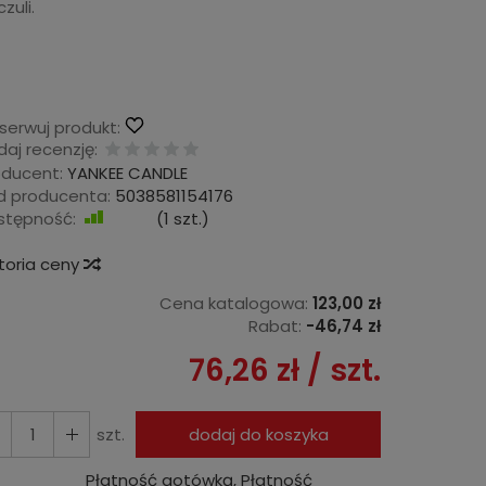
zuli.
serwuj produkt:
aj recenzję:
oducent:
YANKEE CANDLE
d producenta:
5038581154176
stępność:
Jest
(
1
szt.)
storia ceny
Cena katalogowa:
123,00 zł
Rabat:
-
46,74 zł
76,26 zł
/ szt.
szt.
dodaj do koszyka
Płatność gotówką, Płatność