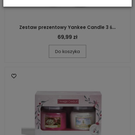
Zestaw prezentowy Yankee Candle 3 ś...
69,99 zł
Do koszyka