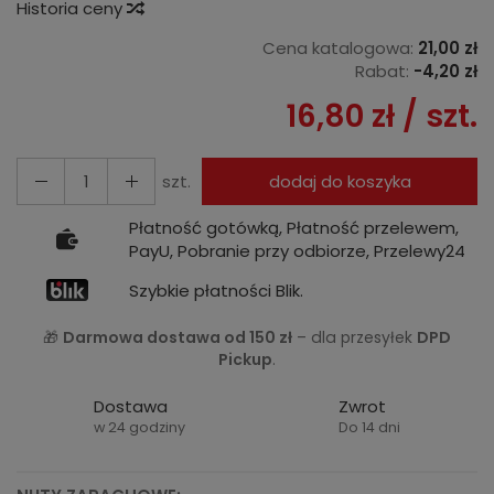
Historia ceny
Cena katalogowa:
21,00 zł
Rabat:
-
4,20 zł
16,80 zł
/ szt.
szt.
dodaj do koszyka
Płatność gotówką, Płatność przelewem,
PayU, Pobranie przy odbiorze, Przelewy24
Szybkie płatności Blik.
🎁
Darmowa dostawa od 150 zł
– dla przesyłek
DPD
Pickup
.
Dostawa
Zwrot
w 24 godziny
Do 14 dni