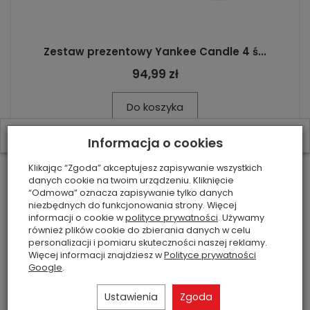
Zestaw prezentowy Yankee Candle 4 ś...
94,99 zł
Do koszyka
W ostatnich 7 dniach produktem interesują się
3
osoby.
Informacja o cookies
Klikając “Zgoda” akceptujesz zapisywanie wszystkich
danych cookie na twoim urządzeniu. Kliknięcie
“Odmowa” oznacza zapisywanie tylko danych
niezbędnych do funkcjonowania strony. Więcej
informacji o cookie w
polityce prywatności
. Używamy
również plików cookie do zbierania danych w celu
personalizacji i pomiaru skuteczności naszej reklamy.
Więcej informacji znajdziesz w
Polityce prywatności
Google
.
Ustawienia
Zgoda