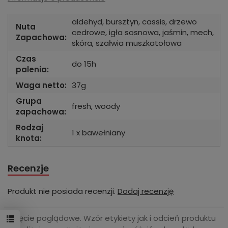
aldehyd, bursztyn, cassis, drzewo
Nuta
cedrowe, igła sosnowa, jaśmin, mech,
Zapachowa:
skóra, szałwia muszkatołowa
Czas
do 15h
palenia:
Waga netto:
37g
Grupa
fresh, woody
zapachowa:
Rodzaj
1 x bawełniany
knota:
Recenzje
Produkt nie posiada recenzji.
Dodaj recenzję
Zdjęcie poglądowe. Wzór etykiety jak i odcień produktu