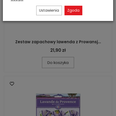
Ustawienia
Zgoda
Zestaw zapachowy lawenda z Prowansj...
21,90 zł
Do koszyka