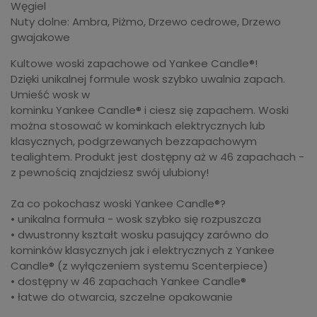
Węgiel
Nuty dolne: Ambra, Piżmo, Drzewo cedrowe, Drzewo
gwajakowe
Kultowe woski zapachowe od Yankee Candle®!
Dzięki unikalnej formule wosk szybko uwalnia zapach.
Umieść wosk w
kominku Yankee Candle® i ciesz się zapachem. Woski
można stosować w kominkach elektrycznych lub
klasycznych, podgrzewanych bezzapachowym
tealightem. Produkt jest dostępny aż w 46 zapachach -
z pewnością znajdziesz swój ulubiony!
Za co pokochasz woski Yankee Candle®?
• unikalna formuła - wosk szybko się rozpuszcza
• dwustronny kształt wosku pasujący zarówno do
kominków klasycznych jak i elektrycznych z Yankee
Candle® (z wyłączeniem systemu Scenterpiece)
• dostępny w 46 zapachach Yankee Candle®
• łatwe do otwarcia, szczelne opakowanie