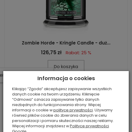
Zombie Horde - Kringle Candle - duż...
126,75 zł
Rabat: 25 %
Do koszyka
W ostatnich 7 dniach produktem interesują się
3
osoby.
Informacja o cookies
Klikając “Zgoda” akceptujesz zapisywanie wszystkich
danych cookie na twoim urządzeniu. Kliknięcie
“Odmowa” oznacza zapisywanie tylko danych
niezbędnych do funkcjonowania strony. Więcej
informacji o cookie w
polityce prywatności
. Używamy
również plików cookie do zbierania danych w celu
personalizacji i pomiaru skuteczności naszej reklamy.
Więcej informacji znajdziesz w
Polityce prywatności
Google
.