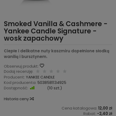
Smoked Vanilla & Cashmere -
Yankee Candle Signature -
wosk zapachowy
Ciepłe i delikatne nuty kaszmiru dopełnione słodką
wanilią i bursztynem.
Obserwuj produkt:
Dodaj recenzję:
Producent:
YANKEE CANDLE
Kod producenta:
5038581134925
Dostępność:
Jest
(
10
szt.)
Historia ceny
Cena katalogowa:
12,00 zł
Rabat:
-
2,40 zł