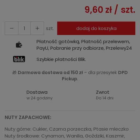
9,60 zł
/ szt.
szt.
dodaj do koszyka
Płatność gotówką, Płatność przelewem,
PayU, Pobranie przy odbiorze, Przelewy24
Szybkie płatności Blik.
🎁
Darmowa dostawa od 150 zł
– dla przesyłek
DPD
Pickup
.
Dostawa
Zwrot
w 24 godziny
Do 14 dni
NUTY ZAPACHOWE:
Nuty górne: Cukier, Czarna porzeczka, Ptasie mleczko
Nuty środkowe: Cynamon, Wanilia, Goździki, Kaszmir,