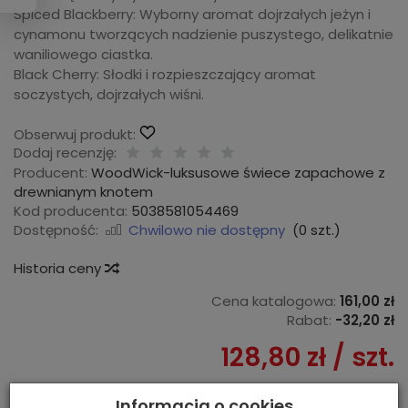
Spiced Blackberry: Wyborny aromat dojrzałych jeżyn i
cynamonu tworzących nadzienie puszystego, delikatnie
waniliowego ciastka.
Black Cherry: Słodki i rozpieszczający aromat
soczystych, dojrzałych wiśni.
Obserwuj produkt:
Dodaj recenzję:
Producent:
WoodWick-luksusowe świece zapachowe z
drewnianym knotem
Kod producenta:
5038581054469
Dostępność:
Chwilowo nie dostępny
(
0
szt.)
Historia ceny
Cena katalogowa:
161,00 zł
Rabat:
-
32,20 zł
128,80 zł
/ szt.
Informacja o cookies