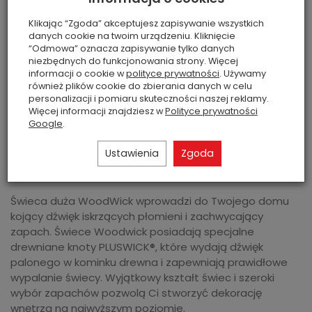
szt.
dodaj do koszyka
Klikając “Zgoda” akceptujesz zapisywanie wszystkich
Płatność gotówką, Płatność przelewem,
danych cookie na twoim urządzeniu. Kliknięcie
PayU, Pobranie przy odbiorze, Przelewy24
“Odmowa” oznacza zapisywanie tylko danych
niezbędnych do funkcjonowania strony. Więcej
Szybkie płatności Blik.
informacji o cookie w
polityce prywatności
. Używamy
również plików cookie do zbierania danych w celu
personalizacji i pomiaru skuteczności naszej reklamy.
🎁
Darmowa dostawa od 150 zł
– dla przesyłek
DPD
Więcej informacji znajdziesz w
Polityce prywatności
Pickup
.
Google
.
Dostawa
Zwrot
Ustawienia
Zgoda
w 24 godziny
Do 14 dni
Świeca duża WoodWick wprowadzi do Twojego domu
kojący dźwięk iskrzących płomieni i zachwycający
zapach. Świece Woodwick posiadają specjalne
drewniane knoty PLUSWICK®, które wydają dźwięk
palonego w kominku drewna i zapewniają prawidłowe
wypalanie świecy. Wyjątkowy kształt świec i szeroki
wybór zapachów pozwolą Ci stworzyć dekorację
wnętrza na najwyższym poziomie.