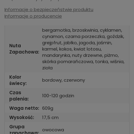
Informacje o bezpieczeństwie produktu
Informacje o producencie
bergamotka, brzoskwinia, cyklamen,
cynamon, czarna porzeczka, goździk,
grejpfrut, jabłko, jagoda, jaśmin,
Nuta
karmel, kokos, kwiat lotosu,
Zapachowa:
mandarynka, nuty drzewne, piżmo,
skórka pomarańczowa, tonka, wiśnia,
zioła
Kolor
bordowy, czerwony
świecy:
Czas
100-120 godzin
palenia:
Waga netto:
609g
Wysokość:
17,5 cm
Grupa
owocowa
zapachowa: