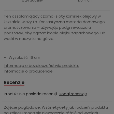
w 24 godziny
Do 14 dni
Ten oszałamiający czarno-złoty kominek olejowy w
kształcie wieży to fantastyczna metoda domowego
aromatyzowania – używając podgrzewacza u
podstawy, aby ogrzać krople olejku zapachowego lub
woski w naczyniu na górze.
Wysokość: 16 cm
Informacje o bezpieczeństwie produktu
Informacje o producencie
Recenzje
Produkt nie posiada recenzji.
Dodaj recenzję
Zdjęcie poglądowe. Wzór etykiety jak i odcień produktu
na zdjęciu mogą się nieznacznie różnić od wyglądu