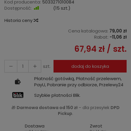
Kod producenta:
5033271010084
Dostępność:
Jest
(
15
szt.)
Historia ceny
Cena katalogowa:
79,00 zł
Rabat:
-
11,06 zł
67,94 zł
/ szt.
szt.
dodaj do koszyka
Płatność gotówką, Płatność przelewem,
PayU, Pobranie przy odbiorze, Przelewy24
Szybkie płatności Blik.
🎁
Darmowa dostawa od 150 zł
– dla przesyłek
DPD
Pickup
.
Dostawa
Zwrot