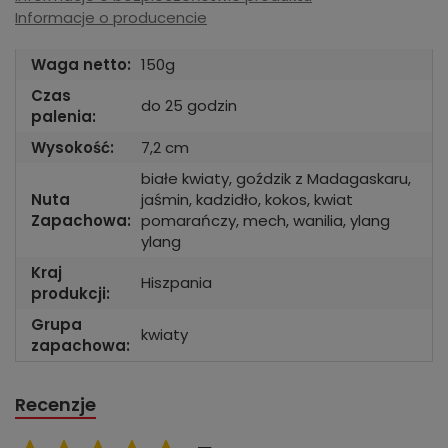
Informacje o producencie
Waga netto:
150g
Czas
do 25 godzin
palenia:
Wysokość:
7,2 cm
białe kwiaty, goździk z Madagaskaru,
Nuta
jaśmin, kadzidło, kokos, kwiat
Zapachowa:
pomarańczy, mech, wanilia, ylang
ylang
Kraj
Hiszpania
produkcji:
Grupa
kwiaty
zapachowa:
Recenzje