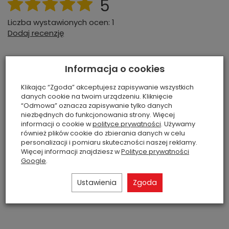
5
Liczba wystawionych ocen: 1
Dodaj recenzję
Pokaż tylko opinie potwierdzone zakupem
Informacja o cookies
5
1
Klikając “Zgoda” akceptujesz zapisywanie wszystkich
4
0
danych cookie na twoim urządzeniu. Kliknięcie
3
0
“Odmowa” oznacza zapisywanie tylko danych
2
0
niezbędnych do funkcjonowania strony. Więcej
informacji o cookie w
polityce prywatności
. Używamy
1
0
również plików cookie do zbierania danych w celu
Kliknij ocenę aby filtorwać opinie
personalizacji i pomiaru skuteczności naszej reklamy.
Więcej informacji znajdziesz w
Polityce prywatności
Ola
Google
.
O
ponad pół roku temu
Ustawienia
Zgoda
Najlepsza świeca jaką miałam.