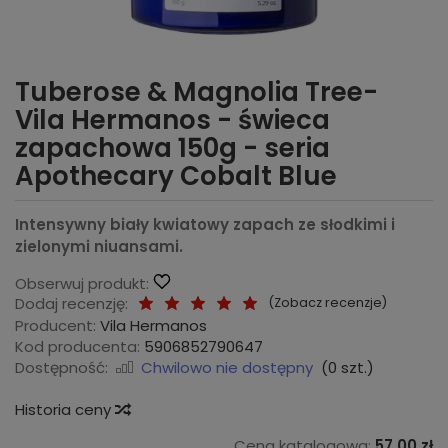
Tuberose & Magnolia Tree-
Vila Hermanos - świeca
zapachowa 150g - seria
Apothecary Cobalt Blue
Intensywny biały kwiatowy zapach ze słodkimi i
zielonymi niuansami.
Obserwuj produkt:
Dodaj recenzję:
(
Zobacz recenzje
)
Producent:
Vila Hermanos
Kod producenta:
5906852790647
Dostępność:
Chwilowo nie dostępny
(
0
szt.)
Historia ceny
Cena katalogowa:
57,00 zł