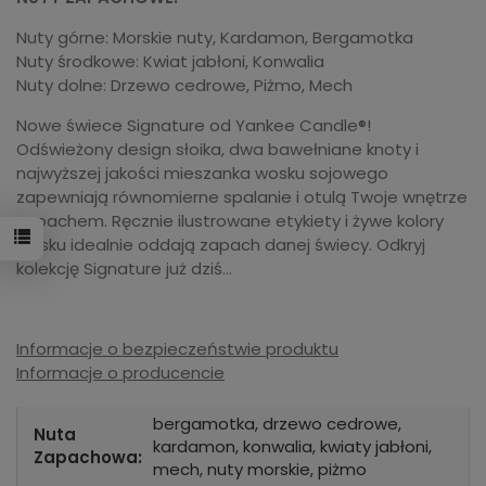
Nuty górne: Morskie nuty, Kardamon, Bergamotka
Nuty środkowe: Kwiat jabłoni, Konwalia
Nuty dolne: Drzewo cedrowe, Piżmo, Mech
Nowe świece Signature od Yankee Candle®!
Odświeżony design słoika, dwa bawełniane knoty i
najwyższej jakości mieszanka wosku sojowego
zapewniają równomierne spalanie i otulą Twoje wnętrze
zapachem. Ręcznie ilustrowane etykiety i żywe kolory
wosku idealnie oddają zapach danej świecy. Odkryj
kolekcję Signature już dziś…
Informacje o bezpieczeństwie produktu
Informacje o producencie
bergamotka, drzewo cedrowe,
Nuta
kardamon, konwalia, kwiaty jabłoni,
Zapachowa:
mech, nuty morskie, piżmo