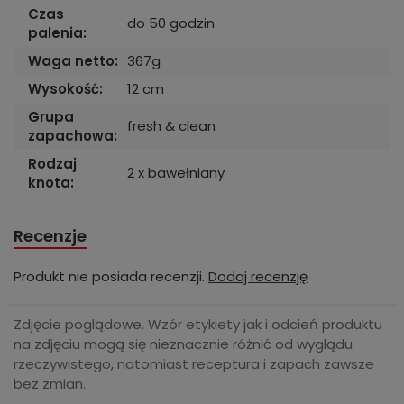
Czas
do 50 godzin
palenia:
Waga netto:
367g
Wysokość:
12 cm
Grupa
fresh & clean
zapachowa:
Rodzaj
2 x bawełniany
knota:
Recenzje
Produkt nie posiada recenzji.
Dodaj recenzję
Zdjęcie poglądowe. Wzór etykiety jak i odcień produktu
na zdjęciu mogą się nieznacznie różnić od wyglądu
rzeczywistego, natomiast receptura i zapach zawsze
bez zmian.