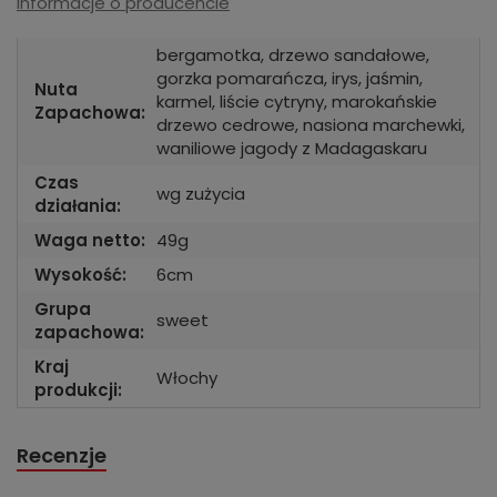
Informacje o producencie
bergamotka, drzewo sandałowe,
gorzka pomarańcza, irys, jaśmin,
Nuta
karmel, liście cytryny, marokańskie
Zapachowa:
drzewo cedrowe, nasiona marchewki,
waniliowe jagody z Madagaskaru
Czas
wg zużycia
działania:
Waga netto:
49g
Wysokość:
6cm
Grupa
sweet
zapachowa:
Kraj
Włochy
produkcji:
Recenzje