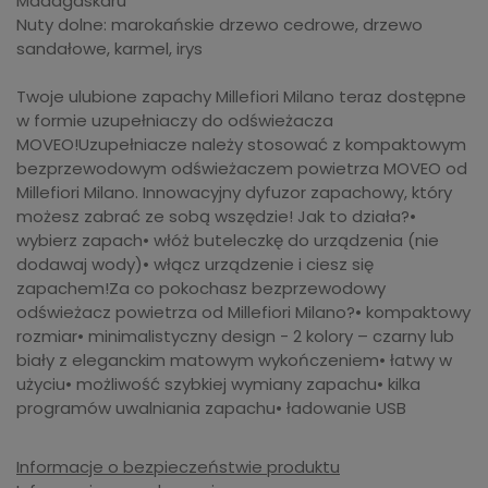
Madagaskaru
Nuty dolne: marokańskie drzewo cedrowe, drzewo
sandałowe, karmel, irys
Twoje ulubione zapachy Millefiori Milano teraz dostępne
w formie uzupełniaczy do odświeżacza
MOVEO!Uzupełniacze należy stosować z kompaktowym
bezprzewodowym odświeżaczem powietrza MOVEO od
Millefiori Milano. Innowacyjny dyfuzor zapachowy, który
możesz zabrać ze sobą wszędzie! Jak to działa?•
wybierz zapach• włóż buteleczkę do urządzenia (nie
dodawaj wody)• włącz urządzenie i ciesz się
zapachem!Za co pokochasz bezprzewodowy
odświeżacz powietrza od Millefiori Milano?• kompaktowy
rozmiar• minimalistyczny design - 2 kolory – czarny lub
biały z eleganckim matowym wykończeniem• łatwy w
użyciu• możliwość szybkiej wymiany zapachu• kilka
programów uwalniania zapachu• ładowanie USB
Informacje o bezpieczeństwie produktu