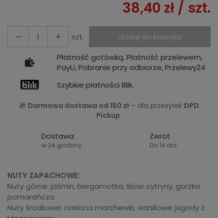
38,40 zł
/ szt.
szt.
dodaj do koszyka
Płatność gotówką, Płatność przelewem,
PayU, Pobranie przy odbiorze, Przelewy24
Szybkie płatności Blik.
🎁
Darmowa dostawa od 150 zł
– dla przesyłek
DPD
Pickup
.
Dostawa
Zwrot
w 24 godziny
Do 14 dni
NUTY ZAPACHOWE:
Nuty górne: jaśmin, bergamotka, liście cytryny, gorzka
pomarańcza
Nuty środkowe: nasiona marchewki, waniliowe jagody z