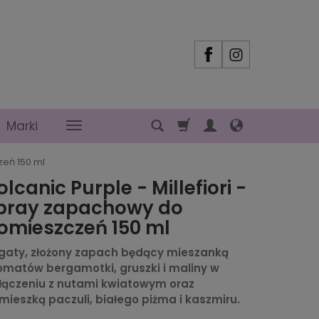
Marki
zeń 150 ml
olcanic Purple - Millefiori -
pray zapachowy do
omieszczeń 150 ml
gaty, złożony zapach będący mieszanką
omatów bergamotki, gruszki i maliny w
łączeniu z nutami kwiatowym oraz
mieszką paczuli, białego piżma i kaszmiru.