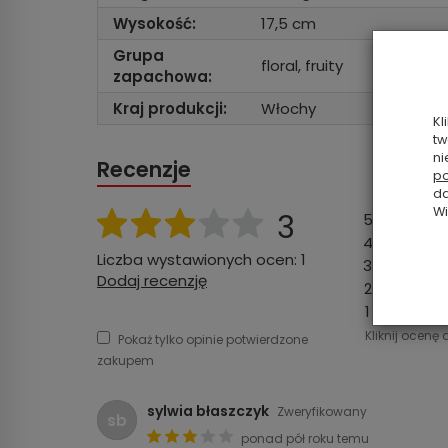
Wysokość:
17,5 cm
Grupa
floral, fruity
zapachowa:
Kraj produkcji:
Włochy
Kl
tw
ni
Recenzje
po
da
Wi
3
5
4
Liczba wystawionych ocen: 1
3
Dodaj recenzję
2
1
Kliknij ocenę 
Pokaż tylko opinie potwierdzone
zakupem
sylwia błaszczyk
Zweryfikowany
sb
ponad pół roku temu