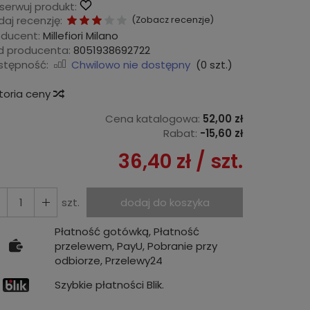
serwuj produkt:
aj recenzję:
(
Zobacz recenzje
)
oducent:
Millefiori Milano
d producenta:
8051938692722
stępność:
Chwilowo nie dostępny
(
0
szt.)
storia ceny
Cena katalogowa:
52,00 zł
Rabat:
-
15,60 zł
36,40 zł
/ szt.
szt.
dodaj do koszyka
Płatność gotówką, Płatność
przelewem, PayU, Pobranie przy
odbiorze, Przelewy24
Szybkie płatności Blik.