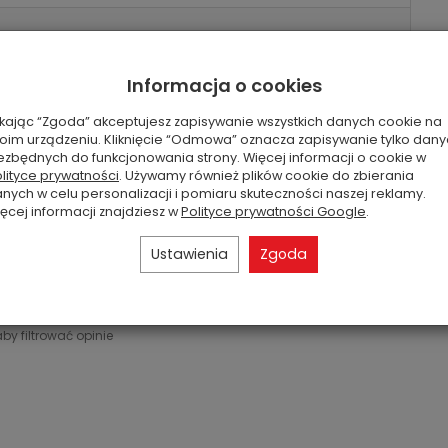
Informacja o cookies
ikając “Zgoda” akceptujesz zapisywanie wszystkich danych cookie na
oim urządzeniu. Kliknięcie “Odmowa” oznacza zapisywanie tylko dan
ezbędnych do funkcjonowania strony. Więcej informacji o cookie w
lityce prywatności
. Używamy również plików cookie do zbierania
nych w celu personalizacji i pomiaru skuteczności naszej reklamy.
ęcej informacji znajdziesz w
Polityce prywatności Google
.
0
0
Ustawienia
Zgoda
1
0
0
aby filtrować opinie