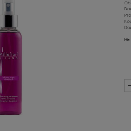
Ob
Dod
Pr
Ko
Do
Hi