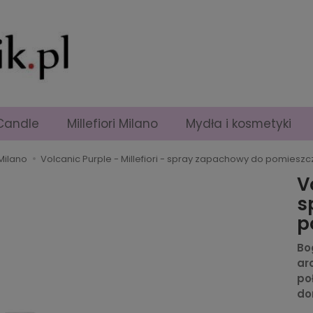
Candle
Millefiori Milano
Mydła i kosmetyki
 Milano
Volcanic Purple - Millefiori - spray zapachowy do pomieszc
V
s
p
Bo
ar
po
do