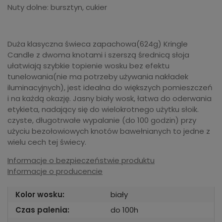
Nuty dolne: bursztyn, cukier
Duża klasyczna świeca zapachowa(624g) Kringle
Candle z dwoma knotami i szerszą średnicą słoja
ułatwiają szybkie topienie wosku bez efektu
tunelowania(nie ma potrzeby używania nakładek
iluminacyjnych), jest idealna do większych pomieszczeń
i na każdą okazję. Jasny biały wosk, łatwa do oderwania
etykieta, nadający się do wielokrotnego użytku słoik.
czyste, długotrwałe wypalanie (do 100 godzin) przy
użyciu bezołowiowych knotów bawełnianych to jedne z
wielu cech tej świecy.
Informacje o bezpieczeństwie produktu
Informacje o producencie
Kolor wosku:
biały
Czas palenia:
do 100h