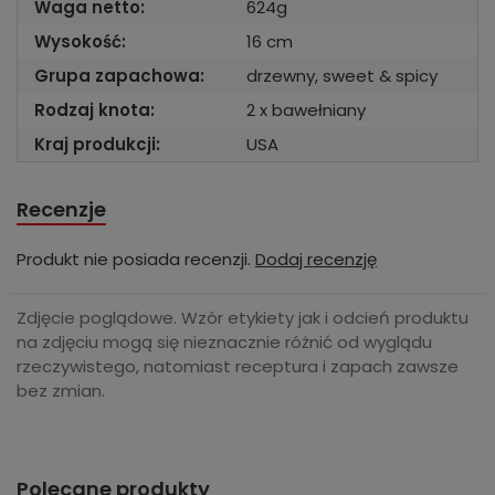
Waga netto:
624g
Wysokość:
16 cm
Grupa zapachowa:
drzewny, sweet & spicy
Rodzaj knota:
2 x bawełniany
Kraj produkcji:
USA
Recenzje
Produkt nie posiada recenzji.
Dodaj recenzję
Zdjęcie poglądowe. Wzór etykiety jak i odcień produktu
na zdjęciu mogą się nieznacznie różnić od wyglądu
rzeczywistego, natomiast receptura i zapach zawsze
bez zmian.
Polecane produkty