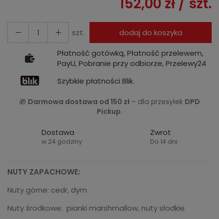
152,00 zł
/ szt.
szt.
dodaj do koszyka
Płatność gotówką, Płatność przelewem,
PayU, Pobranie przy odbiorze, Przelewy24
Szybkie płatności Blik.
🎁
Darmowa dostawa od 150 zł
– dla przesyłek
DPD
Pickup
.
Dostawa
Zwrot
w 24 godziny
Do 14 dni
NUTY ZAPACHOWE:
Nuty górne: cedr, dym
Nuty środkowe: pianki marshmallow, nuty słodkie