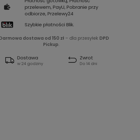
Płatność gotówką, Płatność
przelewem, PayU, Pobranie przy
odbiorze, Przelewy24
Szybkie płatności Blik.
Darmowa dostawa od 150 zł
– dla przesyłek
DPD
Pickup
.
Dostawa
Zwrot
w 24 godziny
Do 14 dni