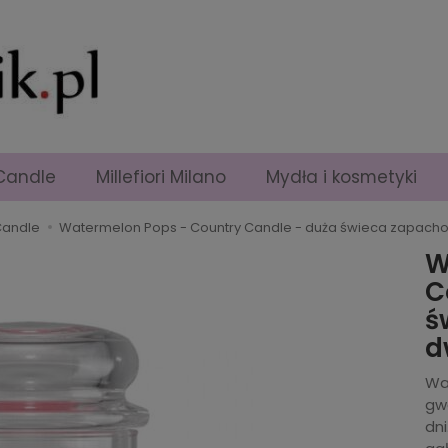
Candle
Millefiori Milano
Mydła i kosmetyki
Candle
Watermelon Pops - Country Candle - duża świeca zapach
W
C
ś
d
Wa
gw
dni