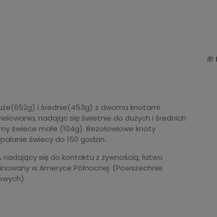
🎁
duże(652g) i średnie(453g) z dwoma knotami
nelowania, nadając się świetnie do dużych i średnich
y świece małe (104g). Bezołowiowe knoty
palanie świecy do 150 godzin.
 nadający się do kontaktu z żywnością, łatwo
rafinowany w Ameryce Północnej. (Powszechnie
owych).