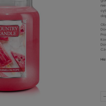
ga
ni
cyt
do
Ob
Dod
Pr
Ko
Do
Cza
Hi