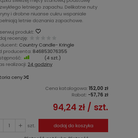
łązka świeżej mięty stanowią podstawę
ezwykłego letniego zapachu. Delikatne nuty
ryny i drobne niuanse cukru wspaniale
pełniają letnie doznania zapachowe.
serwuj produkt:
aj recenzję:
oducent:
Country Candle- Kringle
d producenta:
846853076355
stępność:
Jest
(
4
szt.)
s realizacji:
24 godziny
storia ceny
Cena katalogowa:
152,00 zł
Rabat:
-
57,76 zł
94,24 zł
/ szt.
szt.
dodaj do koszyka