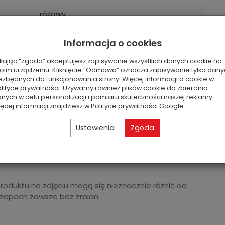
różowy
110-150 godzin
Informacja o cookies
652g
17 cm
ikając “Zgoda” akceptujesz zapisywanie wszystkich danych cookie na
oim urządzeniu. Kliknięcie “Odmowa” oznacza zapisywanie tylko dan
fresh citrus, fruity
ezbędnych do funkcjonowania strony. Więcej informacji o cookie w
lityce prywatności
. Używamy również plików cookie do zbierania
2 x bawełniany
nych w celu personalizacji i pomiaru skuteczności naszej reklamy.
ęcej informacji znajdziesz w
Polityce prywatności Google
.
USA
Ustawienia
Zgoda
produktu na zdjęciu mogą się nieznacznie różnić od
 zapach zawsze bez zmian.