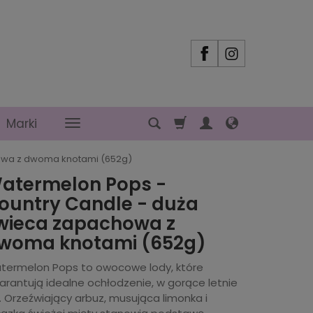
Marki
owa z dwoma knotami (652g)
atermelon Pops -
ountry Candle - duża
wieca zapachowa z
woma knotami (652g)
termelon Pops to owocowe lody, które
arantują idealne ochłodzenie, w gorące letnie
. Orzeźwiający arbuz, musująca limonka i