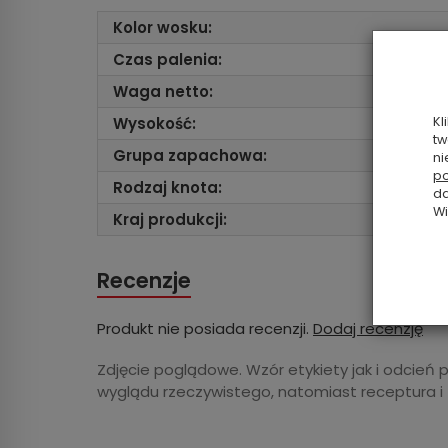
Kolor wosku:
Czas palenia:
Waga netto:
Wysokość:
Kl
tw
Grupa zapachowa:
ni
po
Rodzaj knota:
da
Wi
Kraj produkcji:
Recenzje
Produkt nie posiada recenzji.
Dodaj recenzję
Zdjęcie poglądowe. Wzór etykiety jak i odcień 
wyglądu rzeczywistego, natomiast receptura i