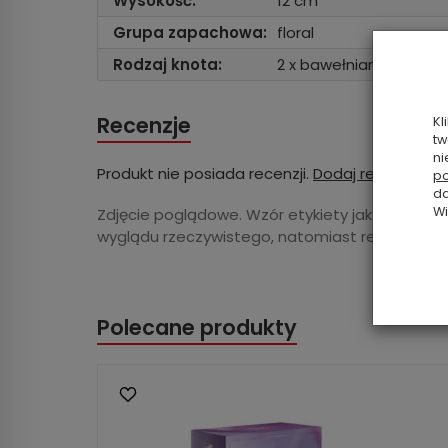
Wysokość:
12 cm
Grupa zapachowa:
floral
Rodzaj knota:
2 x bawełniany
Recenzje
Kl
tw
ni
Produkt nie posiada recenzji.
Dodaj recenzję
po
da
Wi
Zdjęcie poglądowe. Wzór etykiety jak i odcień 
wyglądu rzeczywistego, natomiast receptura i
Polecane produkty