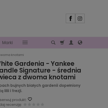
Marki
z dwoma knotami
hite Gardenia - Yankee
andle Signature - średnia
wieca z dwoma knotami
pach bujnych białych gardenii dopełniony
 lilii i frezji.
serwuj produkt:
aj recenzję: