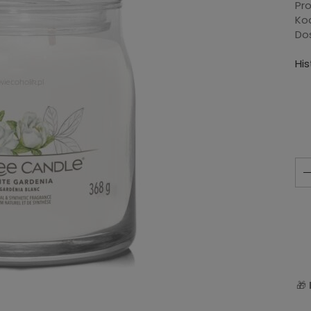
Pr
Ko
Do
Hi
🎁