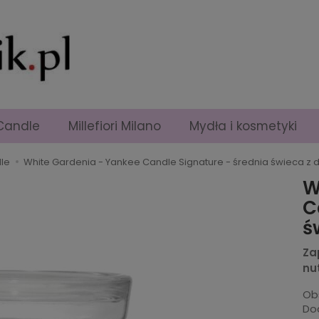
Candle
Millefiori Milano
Mydła i kosmetyki
le
White Gardenia - Yankee Candle Signature - średnia świeca 
W
C
ś
Za
nutą
Ob
Dod