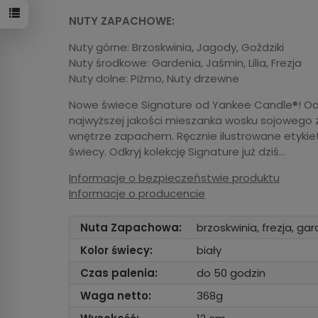
NUTY ZAPACHOWE:
Nuty górne: Brzoskwinia, Jagody, Goździki
Nuty środkowe: Gardenia, Jaśmin, Lilia, Frezja
Nuty dolne: Piżmo, Nuty drzewne
Nowe świece Signature od Yankee Candle®! Odś
najwyższej jakości mieszanka wosku sojowego 
wnętrze zapachem. Ręcznie ilustrowane etykiet
świecy. Odkryj kolekcję Signature już dziś…
Informacje o bezpieczeństwie produktu
Informacje o producencie
Nuta Zapachowa:
brzoskwinia, frezja, gar
Kolor świecy:
biały
Czas palenia:
do 50 godzin
Waga netto:
368g