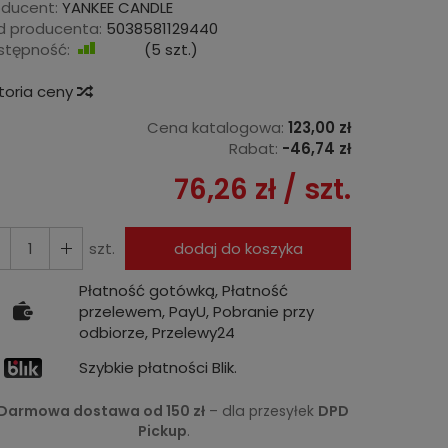
oducent:
YANKEE CANDLE
d producenta:
5038581129440
stępność:
Jest
(
5
szt.)
storia ceny
Cena katalogowa:
123,00 zł
Rabat:
-
46,74 zł
76,26 zł
/ szt.
szt.
dodaj do koszyka
Płatność gotówką, Płatność
przelewem, PayU, Pobranie przy
odbiorze, Przelewy24
Szybkie płatności Blik.
Darmowa dostawa od 150 zł
– dla przesyłek
DPD
Pickup
.