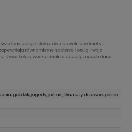
wieżony design słoika, dwa bawełniane knoty i
zapewniają równomierne spalanie i otulą Twoje
y i żywe kolory wosku idealnie oddają zapach danej
denia, goździk, jagody, jaśmin, lilia, nuty drzewne, piżmo