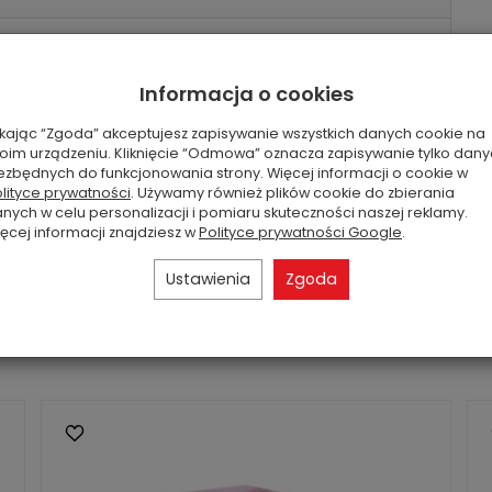
Informacja o cookies
ikając “Zgoda” akceptujesz zapisywanie wszystkich danych cookie na
oim urządzeniu. Kliknięcie “Odmowa” oznacza zapisywanie tylko dan
ezbędnych do funkcjonowania strony. Więcej informacji o cookie w
lityce prywatności
. Używamy również plików cookie do zbierania
nych w celu personalizacji i pomiaru skuteczności naszej reklamy.
ęcej informacji znajdziesz w
Polityce prywatności Google
.
produktu na zdjęciu mogą się nieznacznie różnić od
 zapach zawsze bez zmian.
Ustawienia
Zgoda