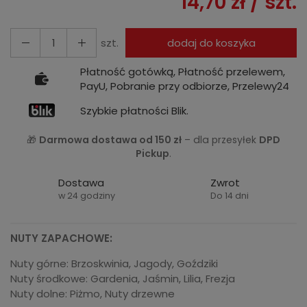
14,70 zł
/ szt.
szt.
dodaj do koszyka
Płatność gotówką, Płatność przelewem,
PayU, Pobranie przy odbiorze, Przelewy24
Szybkie płatności Blik.
🎁
Darmowa dostawa od 150 zł
– dla przesyłek
DPD
Pickup
.
Dostawa
Zwrot
w 24 godziny
Do 14 dni
NUTY ZAPACHOWE:
Nuty górne: Brzoskwinia, Jagody, Goździki
Nuty środkowe: Gardenia, Jaśmin, Lilia, Frezja
Nuty dolne: Piżmo, Nuty drzewne