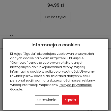
94,99 zł
Do koszyka
W ostatnich 7 dniach produktem interesują się
3
osoby.
Informacja o cookies
Klikając “Zgoda” akceptujesz zapisywanie wszystkich
danych cookie na twoim urządzeniu. Kliknięcie
“Odmowa” oznacza zapisywanie tylko danych
niezbędnych do funkcjonowania strony. Więcej
informacji o cookie w
polityce prywatności
. Używamy
również plików cookie do zbierania danych w celu
personalizacji i pomiaru skuteczności naszej reklamy.
Więcej informacji znajdziesz w
Polityce prywatności
Google
.
Ustawienia
Zgoda