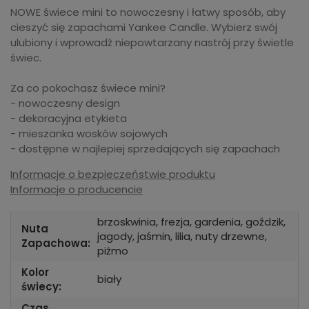
NOWE świece mini to nowoczesny i łatwy sposób, aby
cieszyć się zapachami Yankee Candle. Wybierz swój
ulubiony i wprowadź niepowtarzany nastrój przy świetle
świec.
Za co pokochasz świece mini?
- nowoczesny design
- dekoracyjna etykieta
- mieszanka wosków sojowych
- dostępne w najlepiej sprzedających się zapachach
Informacje o bezpieczeństwie produktu
Informacje o producencie
brzoskwinia, frezja, gardenia, goździk,
Nuta
jagody, jaśmin, lilia, nuty drzewne,
Zapachowa:
piżmo
Kolor
biały
świecy:
Czas