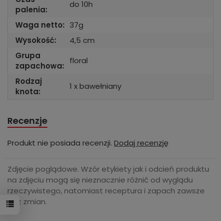
do 10h
palenia:
Waga netto:
37g
Wysokość:
4,5 cm
Grupa
floral
zapachowa:
Rodzaj
1 x bawełniany
knota:
Recenzje
Produkt nie posiada recenzji.
Dodaj recenzję
Zdjęcie poglądowe. Wzór etykiety jak i odcień produktu
na zdjęciu mogą się nieznacznie różnić od wyglądu
rzeczywistego, natomiast receptura i zapach zawsze
bez zmian.