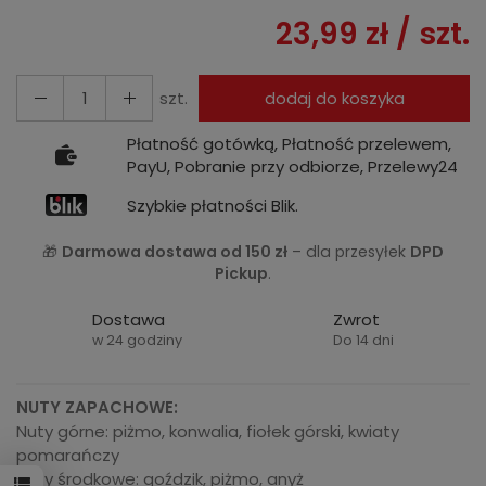
23,99 zł
/ szt.
szt.
dodaj do koszyka
Płatność gotówką, Płatność przelewem,
PayU, Pobranie przy odbiorze, Przelewy24
Szybkie płatności Blik.
🎁
Darmowa dostawa od 150 zł
– dla przesyłek
DPD
Pickup
.
Dostawa
Zwrot
w 24 godziny
Do 14 dni
NUTY ZAPACHOWE:
Nuty górne: piżmo, konwalia, fiołek górski, kwiaty
pomarańczy
Nuty środkowe: goździk, piżmo, anyż