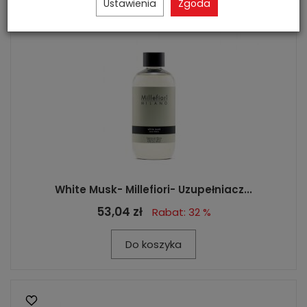
Ustawienia
Zgoda
White Musk- Millefiori- Uzupełniacz...
53,04 zł
Rabat: 32 %
Do koszyka