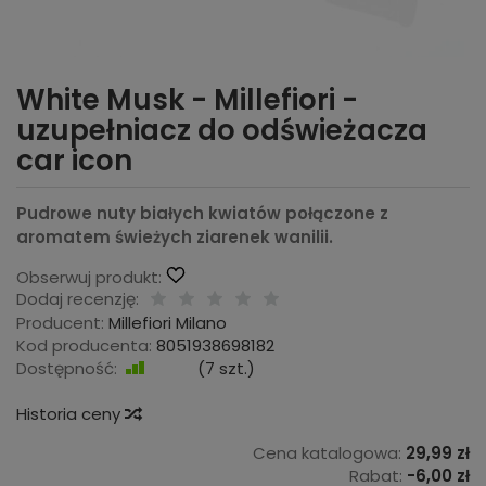
White Musk - Millefiori -
uzupełniacz do odświeżacza
car icon
Pudrowe nuty białych kwiatów połączone z
aromatem świeżych ziarenek wanilii.
Obserwuj produkt:
Dodaj recenzję:
Producent:
Millefiori Milano
Kod producenta:
8051938698182
Dostępność:
Jest
(
7
szt.)
Historia ceny
Cena katalogowa:
29,99 zł
Rabat:
-
6,00 zł