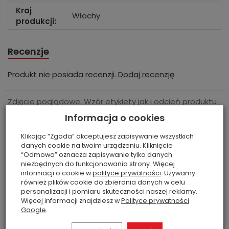
Kraj
Włochy
produkcji:
Recenzje
Produkt nie posiada recenzji.
Dodaj recenzję
Zdjęcie poglądowe. Wzór etykiety jak i odcień produktu
na zdjęciu mogą się nieznacznie różnić od wyglądu
ostatnich 7 dniach produktem interesują się
4
osoby.
Informacja o cookies
rzeczywistego, natomiast receptura i zapach zawsze
bez zmian.
Klikając “Zgoda” akceptujesz zapisywanie wszystkich
danych cookie na twoim urządzeniu. Kliknięcie
“Odmowa” oznacza zapisywanie tylko danych
niezbędnych do funkcjonowania strony. Więcej
informacji o cookie w
polityce prywatności
. Używamy
Polecane produkty
również plików cookie do zbierania danych w celu
personalizacji i pomiaru skuteczności naszej reklamy.
Więcej informacji znajdziesz w
Polityce prywatności
Google
.