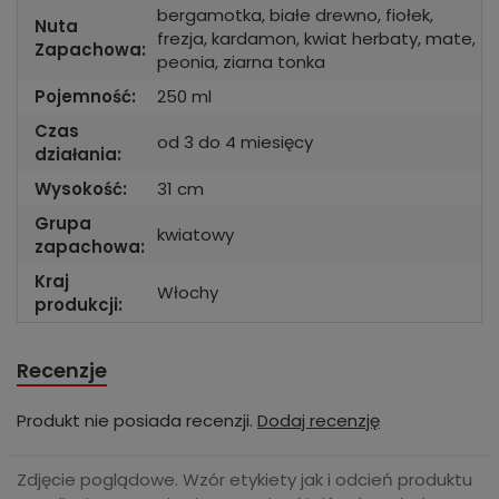
bergamotka, białe drewno, fiołek,
Nuta
frezja, kardamon, kwiat herbaty, mate,
Zapachowa:
peonia, ziarna tonka
Pojemność:
250 ml
Czas
od 3 do 4 miesięcy
działania:
Wysokość:
31 cm
Grupa
kwiatowy
zapachowa:
Kraj
Włochy
produkcji:
Recenzje
Produkt nie posiada recenzji.
Dodaj recenzję
Zdjęcie poglądowe. Wzór etykiety jak i odcień produktu