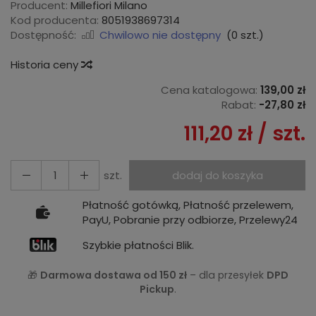
Producent:
Millefiori Milano
Kod producenta:
8051938697314
Dostępność:
Chwilowo nie dostępny
(
0
szt.)
Historia ceny
Cena katalogowa:
139,00 zł
Rabat:
-
27,80 zł
111,20 zł
/ szt.
szt.
dodaj do koszyka
Płatność gotówką, Płatność przelewem,
PayU, Pobranie przy odbiorze, Przelewy24
Szybkie płatności Blik.
🎁
Darmowa dostawa od 150 zł
– dla przesyłek
DPD
Pickup
.