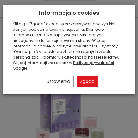
W ostatnich 7 dniach produktem interesują się
4
osoby.
Informacja o cookies
Klikając “Zgoda” akceptujesz zapisywanie wszystkich
Zestaw zapachowy lawenda z Prowansj...
danych cookie na twoim urządzeniu. Kliknięcie
“Odmowa” oznacza zapisywanie tylko danych
21,90 zł
niezbędnych do funkcjonowania strony. Więcej
informacji o cookie w
polityce prywatności
. Używamy
również plików cookie do zbierania danych w celu
Do koszyka
personalizacji i pomiaru skuteczności naszej reklamy.
Więcej informacji znajdziesz w
Polityce prywatności
Google
.
Ustawienia
Zgoda