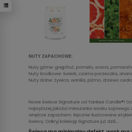
NUTY ZAPACHOWE:
Nuty górne: grejpfrut, pomelo, sosna, pomara
Nuty środkowe: świerk, czarna porzeczka, anana
Nuty dolne: żywica, wanilia, piżmo, drzewo ced
Nowe świece Signature od Yankee Candle®! Odś
najwyższej jakości mieszanka wosku sojowego 
wnętrze zapachem. Ręcznie ilustrowane etykiet
świecy. Odkryj kolekcję Signature już dziś…
Świeca ma minimalny defekt, wosk ma żó