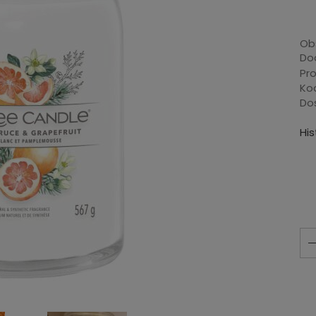
Ob
Dod
Pr
Ko
Do
Hi