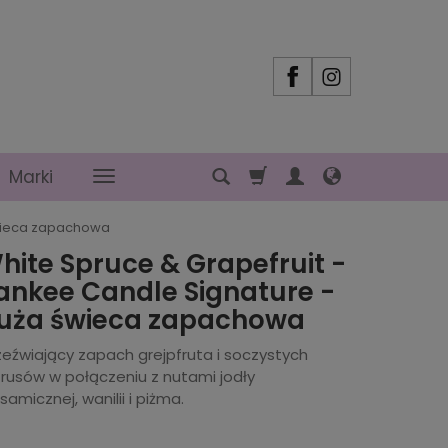
Marki
świeca zapachowa
hite Spruce & Grapefruit -
ankee Candle Signature -
uża świeca zapachowa
zeźwiający zapach grejpfruta i soczystych
trusów w połączeniu z nutami jodły
samicznej, wanilii i piżma.