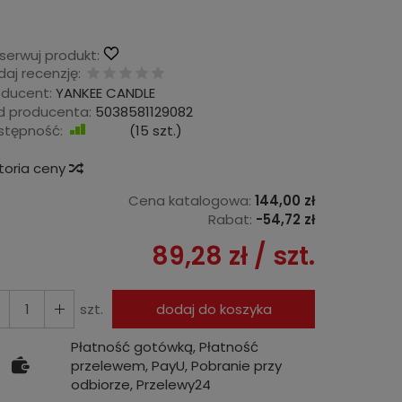
serwuj produkt:
aj recenzję:
oducent:
YANKEE CANDLE
d producenta:
5038581129082
stępność:
Jest
(
15
szt.)
storia ceny
Cena katalogowa:
144,00 zł
Rabat:
-
54,72 zł
89,28 zł
/ szt.
szt.
dodaj do koszyka
Płatność gotówką, Płatność
przelewem, PayU, Pobranie przy
odbiorze, Przelewy24