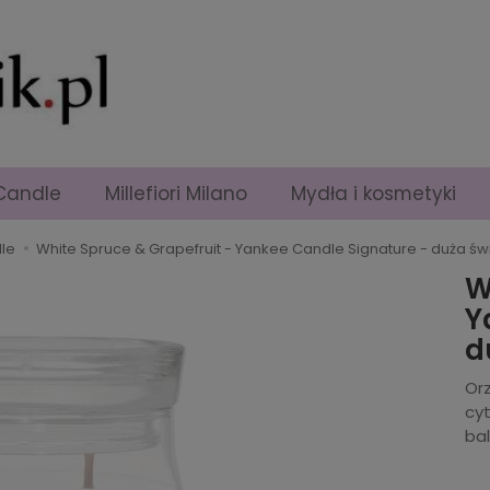
Candle
Millefiori Milano
Mydła i kosmetyki
le
White Spruce & Grapefruit - Yankee Candle Signature - duża 
W
Y
d
Or
cy
bal