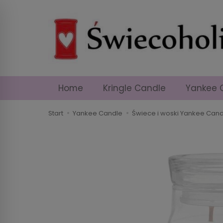
Home
Kringle Candle
Yankee 
Start
Yankee Candle
Świece i woski Yankee Cand