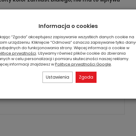
Informacja o cookies
eczka, fasola waniliowa, grejpfrut, igły jodły, nuty
ikając “Zgoda” akceptujesz zapisywanie wszystkich danych cookie na
za, pomelo, sosna, świerk
oim urządzeniu. Kliknięcie “Odmowa” oznacza zapisywanie tylko dan
ezbędnych do funkcjonowania strony. Więcej informacji o cookie w
lityce prywatności
. Używamy również plików cookie do zbierania
nych w celu personalizacji i pomiaru skuteczności naszej reklamy.
ęcej informacji znajdziesz w
Polityce prywatności Google
.
Ustawienia
Zgoda