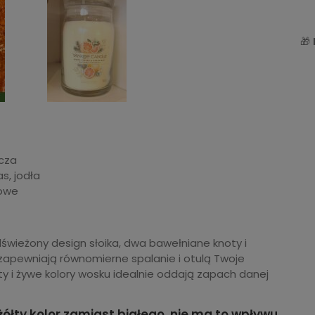
🎁
ńcza
s, jodła
rowe
wieżony design słoika, dwa bawełniane knoty i
zapewniają równomierne spalanie i otulą Twoje
y i żywe kolory wosku idealnie oddają zapach danej
łty kolor zamiast białego, nie ma to wpływu