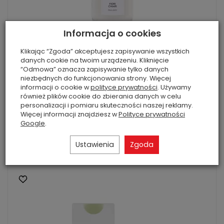
Informacja o cookies
Klikając “Zgoda” akceptujesz zapisywanie wszystkich
Millefiori Fiori Chiari 500 ml – uzupełniacz do
danych cookie na twoim urządzeniu. Kliknięcie
dyfuzora zapachowego
“Odmowa” oznacza zapisywanie tylko danych
niezbędnych do funkcjonowania strony. Więcej
Uzupełniacz Millefiori Fiori Chiari 500 ml do dyfuzora
informacji o cookie w
polityce prywatności
. Używamy
zapachowego. Elegancki, kwiatowy zapach gardenii,
również plików cookie do zbierania danych w celu
róży i wanilii zapewnia długotrwałą...
personalizacji i pomiaru skuteczności naszej reklamy.
111,99 zł
Rabat: 20 %
Więcej informacji znajdziesz w
Polityce prywatności
Google
.
Do koszyka
Ustawienia
Zgoda