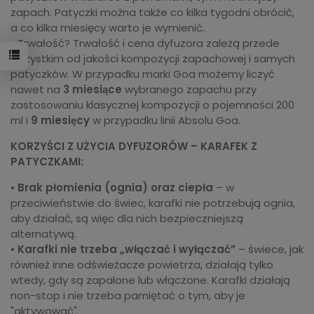
zapach. Patyczki można także co kilka tygodni obrócić,
a co kilka miesięcy warto je wymienić.
• Trwałość? Trwałość i cena dyfuzora zależą przede
wszystkim od jakości kompozycji zapachowej i samych
patyczków. W przypadku marki Goa możemy liczyć
nawet na
3 miesiące
wybranego zapachu przy
zastosowaniu klasycznej kompozycji o pojemności 200
ml i
9 miesięcy
w przypadku linii Absolu Goa.
KORZYŚCI Z UŻYCIA DYFUZORÓW – KARAFEK Z
PATYCZKAMI:
•
Brak płomienia (ognia) oraz ciepła
– w
przeciwieństwie do świec, karafki nie potrzebują ognia,
aby działać, są więc dla nich bezpieczniejszą
alternatywą.
•
Karafki nie trzeba „włączać i wyłączać”
– świece, jak
również inne odświeżacze powietrza, działają tylko
wtedy, gdy są zapalone lub włączone. Karafki działają
non-stop i nie trzeba pamiętać o tym, aby je
"aktywować".