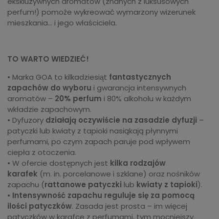
ekskluzywnych aromatów (znanych z luksusowych
perfum!) pomoże wykreować wymarzony wizerunek
mieszkania... i jego właściciela.
TO WARTO WIEDZIEĆ!
• Marka GOA to kilkadziesiąt
fantastycznych
zapachów do wyboru
i gwarancja intensywnych
aromatów –
20% perfum
i 80% alkoholu w każdym
wkładzie zapachowym.
• Dyfuzory
działają oczywiście na zasadzie dyfuzji
–
patyczki lub kwiaty z tapioki nasiąkają płynnymi
perfumami, po czym zapach paruje pod wpływem
ciepła z otoczenia.
• W ofercie dostępnych jest
kilka rodzajów
karafek
(m. in. porcelanowe i szklane) oraz nośników
zapachu (
rattanowe patyczki
lub
kwiaty z tapioki
).
•
Intensywność zapachu
reguluje się za pomocą
ilości patyczków
. Zasada jest prosta – im więcej
patyczków w karafce z perfumami, tym mocniejszy