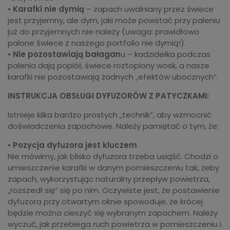
•
Karafki nie dymią
– zapach uwalniany przez świece
jest przyjemny, ale dym, jaki może powstać przy paleniu
już do przyjemnych nie należy (uwaga: prawidłowo
palone świece z naszego portfolio nie dymią!).
•
Nie pozostawiają bałagan
u – kadzidełka podczas
palenia dają popiół, świece roztopiony wosk, a nasze
karafki nie pozostawiają żadnych „efektów ubocznych”.
INSTRUKCJA OBSŁUGI DYFUZORÓW Z PATYCZKAMI:
Istnieje kilka bardzo prostych „technik”, aby wzmocnić
doświadczenia zapachowe. Należy pamiętać o tym, że:
•
Pozycja dyfuzora jest kluczem
Nie mówimy, jak blisko dyfuzora trzeba usiąść. Chodzi o
umieszczenie karafki w danym pomieszczeniu tak, żeby
zapach, wykorzystując naturalny przepływ powietrza,
„rozszedł się” się po nim. Oczywiste jest, że postawienie
dyfuzora przy otwartym oknie spowoduje, że krócej
będzie można cieszyć się wybranym zapachem. Należy
wyczuć, jak przebiega ruch powietrza w pomieszczeniu i